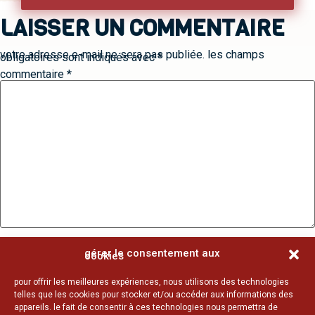
LAISSER UN COMMENTAIRE
votre adresse e-mail ne sera pas publiée.
les champs
obligatoires sont indiqués avec
*
commentaire
*
nom
*
gérer le consentement aux
cookies
pour offrir les meilleures expériences, nous utilisons des technologies
e-mail
*
telles que les cookies pour stocker et/ou accéder aux informations des
appareils. le fait de consentir à ces technologies nous permettra de